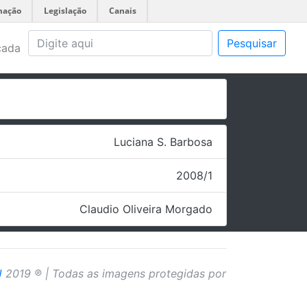
mação
Legislação
Canais
Pesquisar
çada
Luciana S. Barbosa
2008/1
Claudio Oliveira Morgado
J
2019 ® | Todas as imagens protegidas por