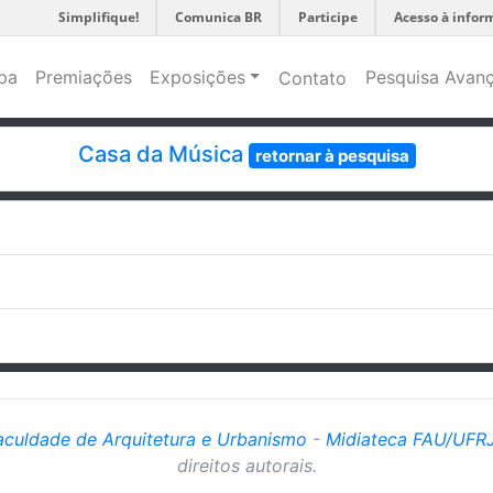
Simplifique!
Comunica BR
Participe
Acesso à infor
pa
Premiações
Exposições
Pesquisa Avan
Contato
Casa da Música
retornar à pesquisa
aculdade de Arquitetura e Urbanismo
-
Midiateca FAU/UFR
direitos autorais.