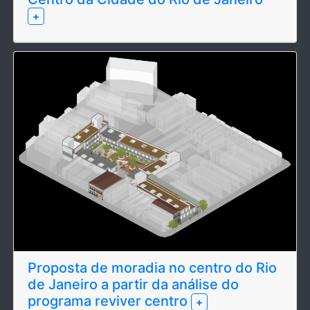
+
Proposta de moradia no centro do Rio
de Janeiro a partir da análise do
programa reviver centro
+