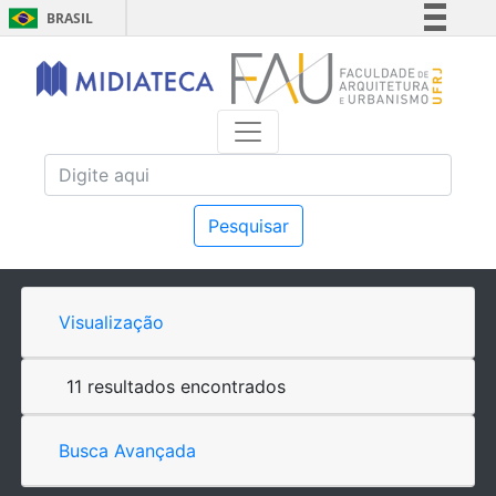
BRASIL
Simplifique!
Comunica BR
Participe
Acesso à informação
Legislação
Canais
Pesquisar
Visualização
11 resultados encontrados
Busca Avançada