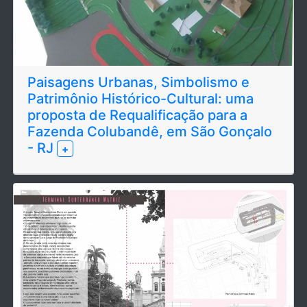
Paisagens Urbanas, Simbolismo e
Patrimônio Histórico-Cultural: uma
proposta de Requalificação para a
Fazenda Colubandê, em São Gonçalo
- RJ
+