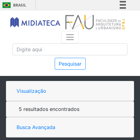
BRASIL
Simplifique!
Comunica BR
Participe
Acesso à informação
Legislação
Canais
Pesquisar
Visualização
5 resultados encontrados
Busca Avançada