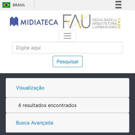
BRASIL
Simplifique!
Comunica BR
Participe
Acesso à informação
Legislação
Canais
Pesquisar
Visualização
4 resultados encontrados
Busca Avançada