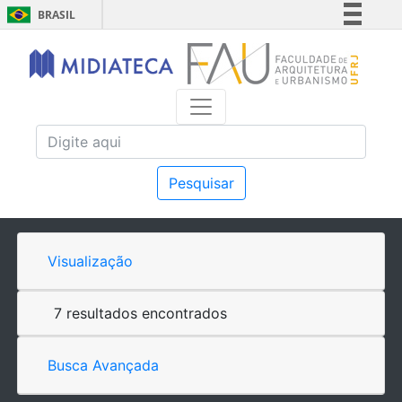
BRASIL
Simplifique!
Comunica BR
Participe
Acesso à informação
Legislação
Canais
Pesquisar
Visualização
7 resultados encontrados
Busca Avançada