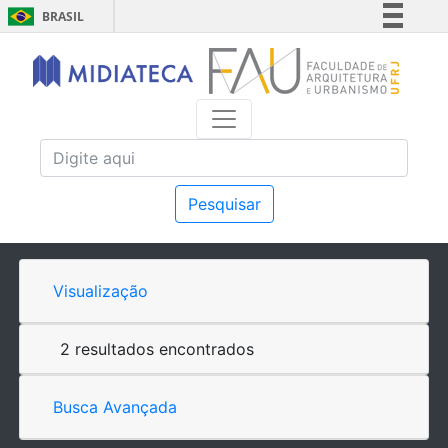
BRASIL
Simplifique!
Comunica BR
Participe
Acesso à informação
Legislação
Canais
Pesquisar
Visualização
2 resultados encontrados
Busca Avançada