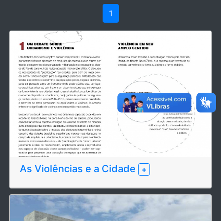
1
As Violências e a Cidade
+