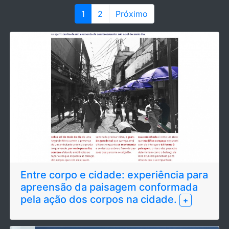
1
2
Próximo
Entre corpo e cidade: experiência para
apreensão da paisagem conformada
pela ação dos corpos na cidade.
+