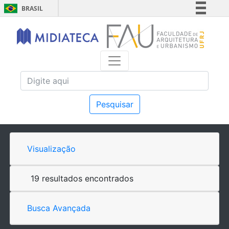
BRASIL
Simplifique!
Comunica BR
Participe
Acesso à informação
Legislação
Canais
Pesquisar
Visualização
19 resultados encontrados
Busca Avançada