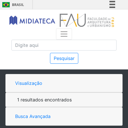
BRASIL
Simplifique!
Comunica BR
Participe
Acesso à informação
Legislação
Canais
Pesquisar
Visualização
1 resultados encontrados
Busca Avançada