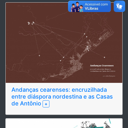
Andanças cearenses: encruzilhada
entre diáspora nordestina e as Casas
de Antônio
+