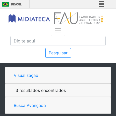
BRASIL
Simplifique!
Comunica BR
Participe
Acesso à informação
Legislação
Canais
Pesquisar
Visualização
3 resultados encontrados
Busca Avançada