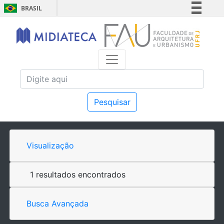
BRASIL
Simplifique!
Comunica BR
Participe
Acesso à informação
Legislação
Canais
Pesquisar
Visualização
1 resultados encontrados
Busca Avançada