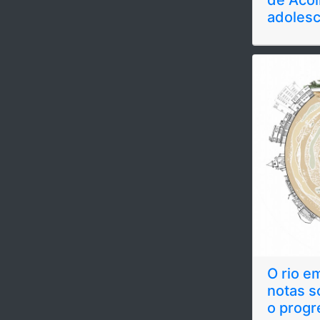
adoles
O rio e
notas s
o prog