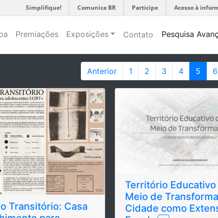
Simplifique!
Comunica BR
Participe
Acesso à infor
pa
Premiações
Exposições
Pesquisa Avan
Contato
Anterior
1
2
3
4
5
6
Território Educativ
Meio de Transforma
 o Transitório: Casa
Cidade como Exten
himento para