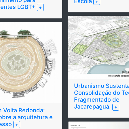
Escola
+
centes LGBT+
+
Urbanismo Sustentá
Consolidação do Te
Fragmentado de
Jacarepaguá.
+
m Volta Redonda:
obre a arquitetura e
resso
+