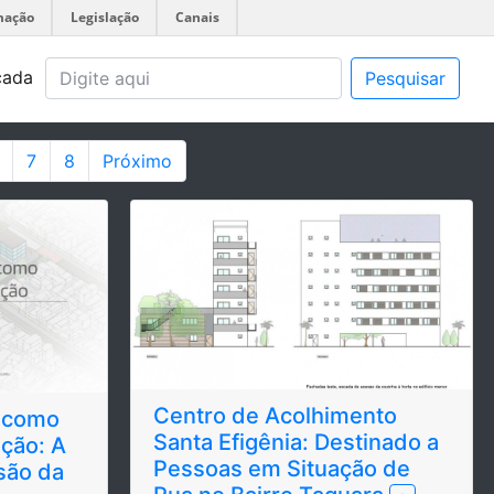
mação
Legislação
Canais
çada
Pesquisar
7
8
Próximo
Centro de Acolhimento
o como
Santa Efigênia: Destinado a
ção: A
Pessoas em Situação de
são da