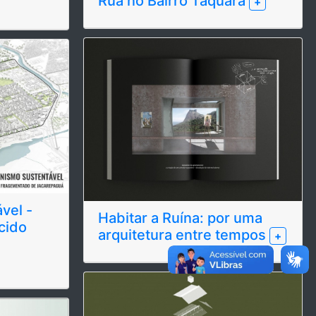
Rua no Bairro Taquara
+
vel -
Habitar a Ruína: por uma
cido
arquitetura entre tempos
+