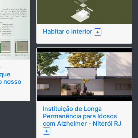
Habitar o interior
+
-
 que
o nosso
Instituição de Longa
Permanência para Idosos
com Alzheimer - Niterói RJ
+