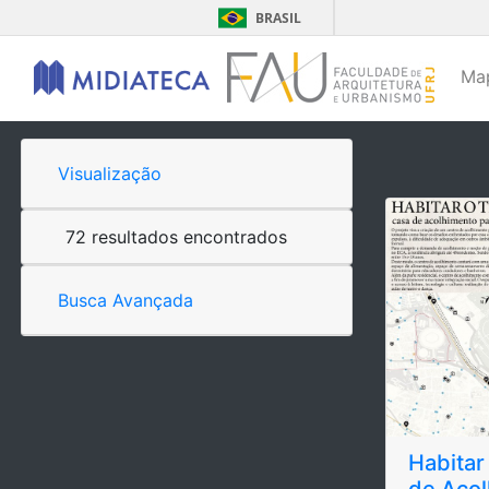
BRASIL
Ma
Visualização
72 resultados encontrados
Busca Avançada
Habitar
de Acol