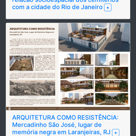
com a cidade do Rio de Janeiro
+
ARQUITETURA COMO RESISTÊNCIA:
Mercadinho São José, lugar de
memória negra em Laranjeiras, RJ
+