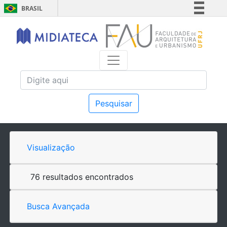
BRASIL
Simplifique!
Comunica BR
Participe
Acesso à informação
Legislação
Canais
Pesquisar
Visualização
76 resultados encontrados
Busca Avançada