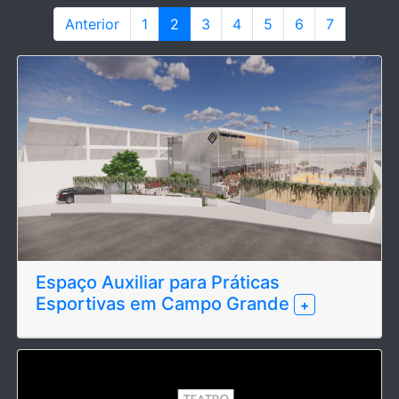
Anterior
1
2
3
4
5
6
7
Espaço Auxiliar para Práticas
Esportivas em Campo Grande
+