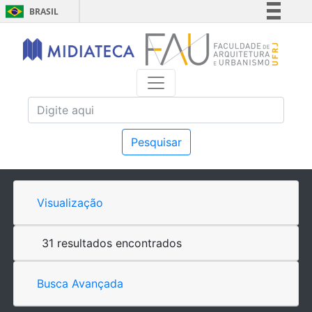
BRASIL
Simplifique!
Comunica BR
Participe
Acesso à informação
Legislação
Canais
Pesquisar
Visualização
31 resultados encontrados
Busca Avançada