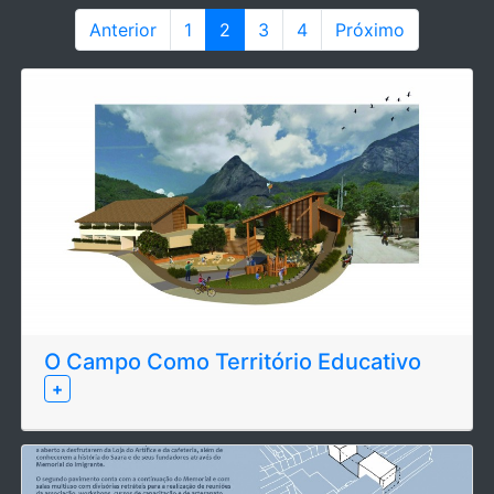
Anterior
1
2
3
4
Próximo
O Campo Como Território Educativo
+