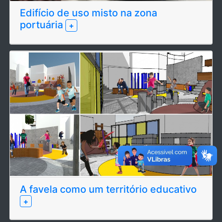
Edifício de uso misto na zona
portuária
+
A favela como um território educativo
+