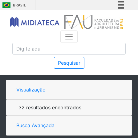
BRASIL
Simplifique!
Comunica BR
Participe
Acesso à informação
Legislação
Canais
Pesquisar
Visualização
32 resultados encontrados
Busca Avançada