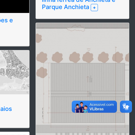
Parque Anchieta
+
ões e
aios