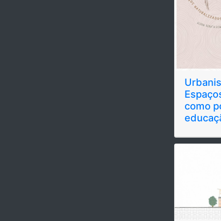
Urbanis
Espaços
como po
educaç