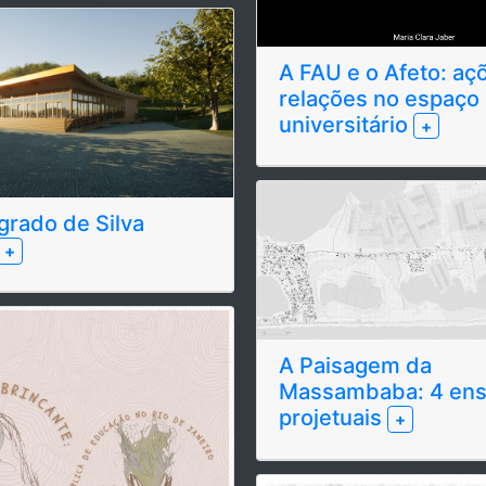
A FAU e o Afeto: aç
relações no espaço
universitário
+
grado de Silva
+
A Paisagem da
Massambaba: 4 ens
projetuais
+