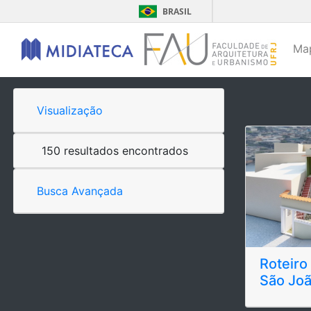
BRASIL
Ma
Visualização
150 resultados encontrados
Busca Avançada
Roteiro
São Joã