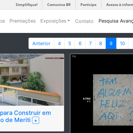
Simplifique!
Comunica BR
Participe
Acesso à infor
pa
Premiações
Exposições
Pesquisa Avan
Contato
Anterior
4
5
6
7
8
9
10
 para Construir em
o de Meriti
+