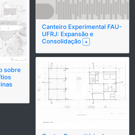
Canteiro Experimental FAU-
UFRJ: Expansão e
Consolidação
+
o sobre
tios
inas