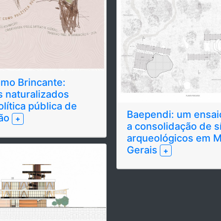
mo Brincante:
 naturalizados
lítica pública de
Baependi: um ensai
ão
+
a consolidação de sí
arqueológicos em M
Gerais
+