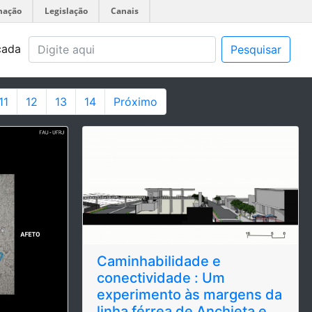
mação
Legislação
Canais
çada
Pesquisar
11
12
13
14
Próximo
Caminhabilidade e
conectividade : Um
experimento às margens da
linha férrea de Anchieta e