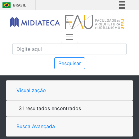
BRASIL
Simplifique!
Comunica BR
Participe
Acesso à informação
Legislação
Canais
Pesquisar
Visualização
31 resultados encontrados
Busca Avançada