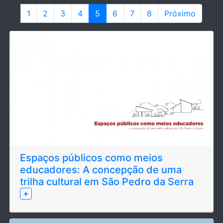
1
2
3
4
5
6
7
8
Próximo
Espaços públicos como meios
educadores: A concepção de uma
trilha cultural em São Pedro da Serra
+