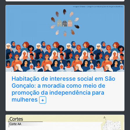
Habitação de interesse social em São
Gonçalo: a moradia como meio de
promoção da independência para
mulheres
+