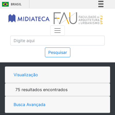
BRASIL
Simplifique!
Comunica BR
Participe
Acesso à informação
Legislação
Canais
Pesquisar
Visualização
75 resultados encontrados
Busca Avançada