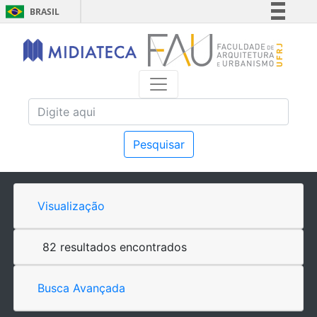
BRASIL
Simplifique!
Comunica BR
Participe
Acesso à informação
Legislação
Canais
Pesquisar
Visualização
82 resultados encontrados
Busca Avançada