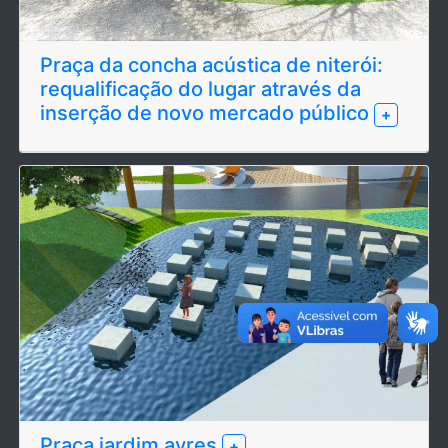
Praça da concha acústica de niterói:
requalificação do lugar através da
inserção de novo mercado público
+
Praça jardim ayres
+