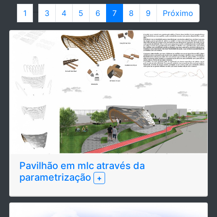
...
1
3
4
5
6
7
8
9
Próximo
Pavilhão em mlc através da
parametrização
+