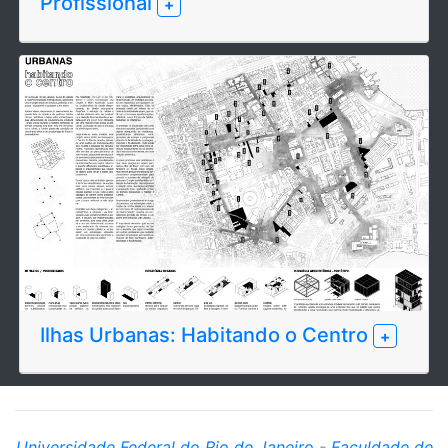
Profissional
+
Ilhas Urbanas: Habitando o Centro
+
Universidade Federal do Rio de Janeiro
-
Faculdade de