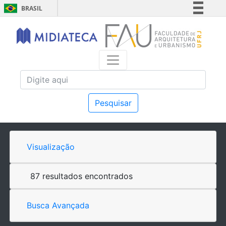
BRASIL
Simplifique!
Comunica BR
Participe
Acesso à informação
Legislação
Canais
Pesquisar
Visualização
87 resultados encontrados
Busca Avançada