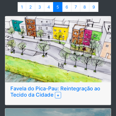
1
2
3
4
5
6
7
8
9
Favela do Pica-Pau: Reintegração ao
Tecido da Cidade
+