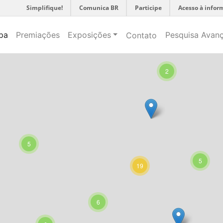
Simplifique!
Comunica BR
Participe
Acesso à infor
pa
Premiações
Exposições
Pesquisa Avan
Contato
2
5
5
19
6