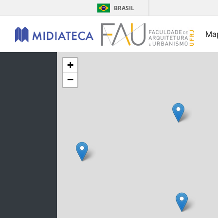
BRASIL
Ma
+
−
2