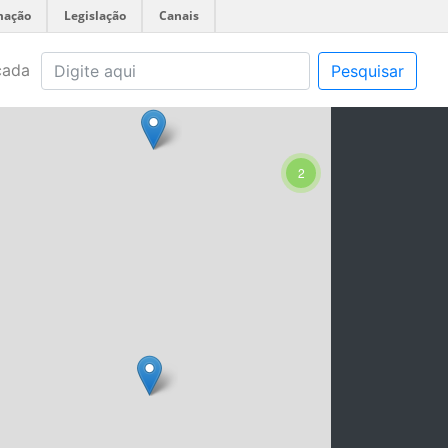
mação
Legislação
Canais
çada
Pesquisar
2