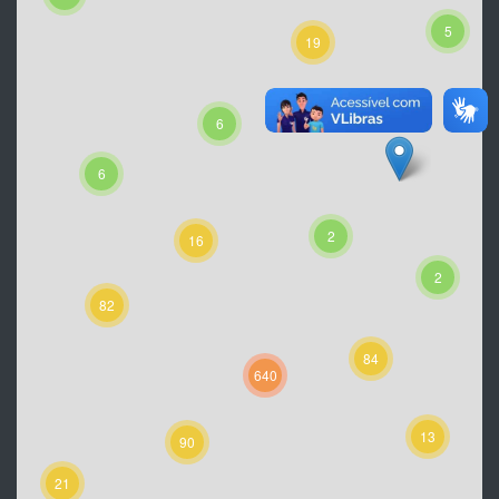
5
19
6
6
2
16
2
82
84
640
13
90
21