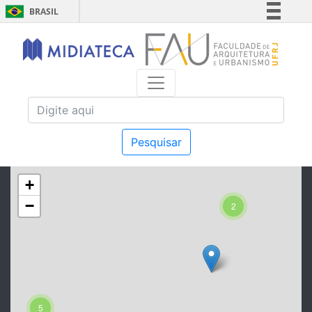
BRASIL
Simplifique!
Comunica BR
Participe
Acesso à informação
Legislação
Canais
Pesquisar
+
−
2
5