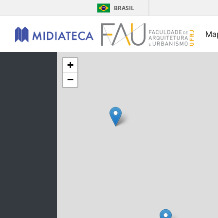
BRASIL
Ma
+
−