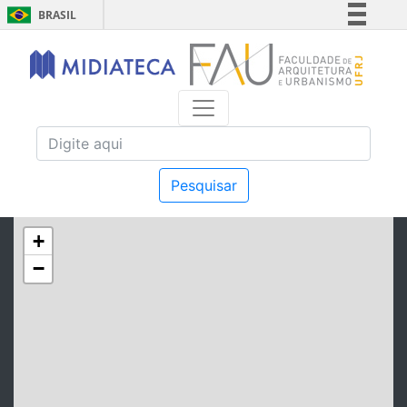
BRASIL
Simplifique!
Comunica BR
Participe
Acesso à informação
Legislação
Canais
Pesquisar
+
−